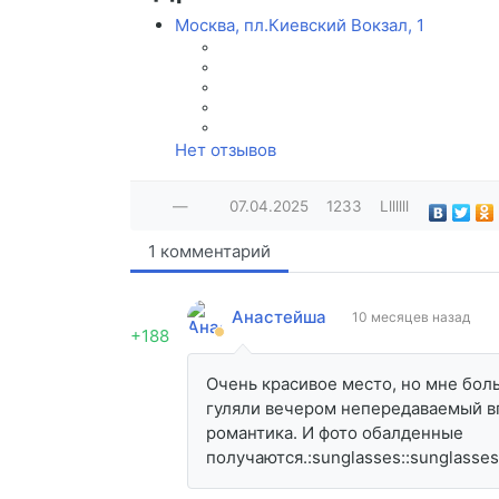
Москва, пл.Киевский Вокзал, 1
Нет отзывов
—
07.04.2025
1233
Lllllll
1 комментарий
Анастейша
10 месяцев назад
+188
Очень красивое место, но мне бол
гуляли вечером непередаваемый впе
романтика. И фото обалденные
получаются.:sunglasses::sunglasses::