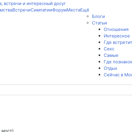
мства
Встречи
Симпатии
Форум
Места
Ещё
Блоги
Статьи
Отношения
Интересное
Где встрети
Секс
Самые
Где познако
Отдых
Сейчас в Мо
 мост)