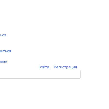
ться
миться
скве
Войти
Регистрация