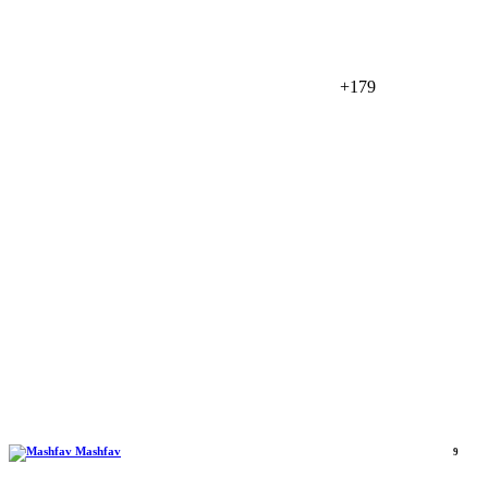
+179
Mashfav
9