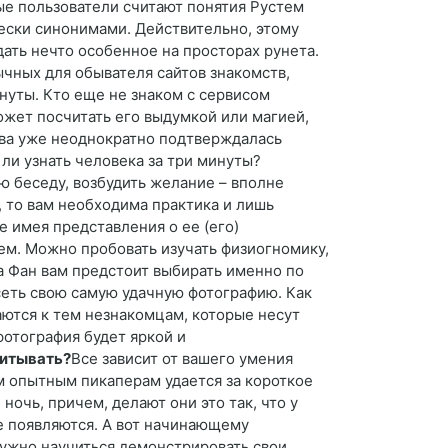
ые пользователи считают понятия Рустем
ески синонимами. Действительно, этому
ать нечто особенное на просторах рунета.
ычных для обывателя сайтов знакомств,
нуты. Кто еще не знаком с сервисом
ожет посчитать его выдумкой или магией,
ва уже неоднократно подтверждалась
ли узнать человека за три минуты?
ую беседу, возбудить желание – вполне
 то вам необходима практика и лишь
е имея представления о ее (его)
ем. Можно пробовать изучать физиогномику,
а Фан вам предстоит выбирать именно по
сеть свою самую удачную фотографию. Как
ются к тем незнакомцам, которые несут
отография будет яркой и
итывать?
Все зависит от вашего умения
м опытным пикаперам удается за короткое
ночь, причем, делают они это так, что у
е появляются. А вот начинающему
нужно научиться демонстрировать свои