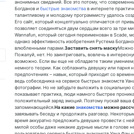
анонимных свиданий. Все это потому, что современн
Богданов и
быстрые знакомства
в интернете практич
талантливому и молодому программисту удалось созд
Его сайт, который концептуально отличается от прив
позволяет соединяться двум сердцам всего за три ми
Wannafun, который сегодня переименован в Scade, м
однако эффективность изобретения Рустема Богдано
влюбленными парами.
Заставить снять маску
Можно 
Пожалуй, нет. Но заинтриговать, вовлечь в интересн
возможно. Если вы еще не обладаете таким умением,
немного теории. Как соблазнить девушку или парня н
предпочтениях – навык, который приходит со времен
ведь собеседника на сервисе быстрых знакомств Уан
фотографии. Но не забудьте выложить в социальную 
показывает практика, люди намного быстрее проника
положительный заряд эмоций. Поэтому пускай ваша ф
запоминающейся.
На какие
знакомства
можно рассч
завязывать беседу и продолжать разговор. Некоторы
время аккуратно предложить девушке провести с ней 
милой особы даже никакие дурные мысли в голове н
пользователю сервиса быстрых знакомств Уана Фан 