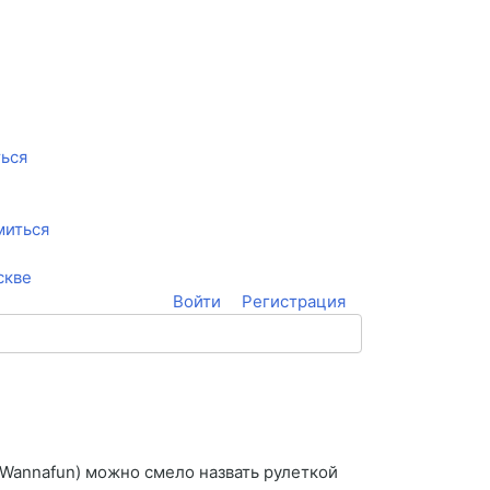
ться
миться
скве
Войти
Регистрация
(Wannafun) можно смело назвать рулеткой