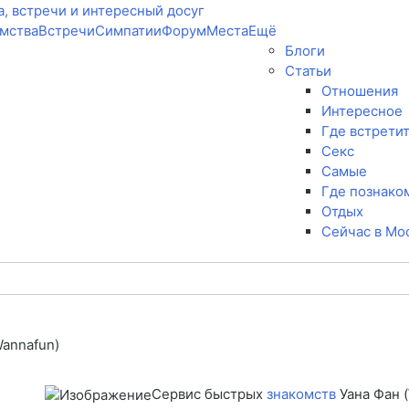
мства
Встречи
Симпатии
Форум
Места
Ещё
Блоги
Статьи
Отношения
Интересное
Где встрети
Секс
Самые
Где познако
Отдых
Сейчас в Мо
Wannafun)
Сервис быстрых
знакомств
Уана Фан 