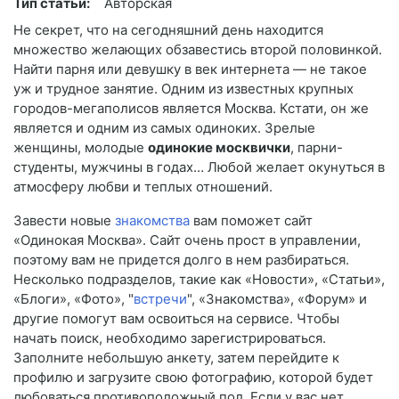
Тип статьи:
Авторская
Не секрет, что на сегодняшний день находится
множество желающих обзавестись второй половинкой.
Найти парня или девушку в век интернета — не такое
уж и трудное занятие. Одним из известных крупных
городов-мегаполисов является Москва. Кстати, он же
является и одним из самых одиноких. Зрелые
женщины, молодые
одинокие москвички
, парни-
студенты, мужчины в годах… Любой желает окунуться в
атмосферу любви и теплых отношений.
Завести новые
знакомства
вам поможет сайт
«Одинокая Москва». Сайт очень прост в управлении,
поэтому вам не придется долго в нем разбираться.
Несколько подразделов, такие как «Новости», «Статьи»,
«Блоги», «Фото», "
встречи
", «Знакомства», «Форум» и
другие помогут вам освоиться на сервисе. Чтобы
начать поиск, необходимо зарегистрироваться.
Заполните небольшую анкету, затем перейдите к
профилю и загрузите свою фотографию, которой будет
любоваться противоположный пол. Если у вас нет