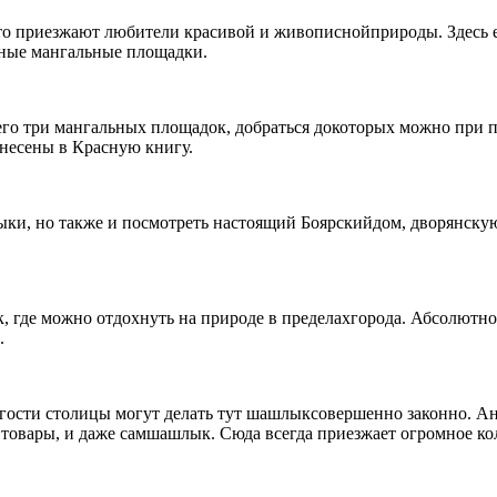
сто приезжают любители красивой и живописнойприроды. Здесь е
тные мангальные площадки.
сего три мангальных площадок, добраться докоторых можно при 
анесены в Красную книгу.
ки, но также и посмотреть настоящий Боярскийдом, дворянскую
к, где можно отдохнуть на природе в пределахгорода. Абсолютн
.
ости столицы могут делать тут шашлыксовершенно законно. Ан
овары, и даже самшашлык. Сюда всегда приезжает огромное кол