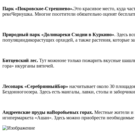
Парк «Покровское-Стрешнево».
Это красивое место, куда ча
рекеЧернушка. Многие посетители обязательно оценят беспла
Природный парк «Долинареки Сходни в Куркино»
. Здесь в
популяциидикорастущих орхидей, а также растения, которые з
Битцевский лес.
Тут можноне только пожарить вкусные шашлы
гора» икурганы вятичей.
Лесопарк «СеребрянныйБор»
насчитывает около 30 площадо
Бездонногоозера. Здесь есть мангалы, лавки, столы и заборчики
Андреевские пруды наВоробьевых горах.
Местные жители и г
игипермаркета «Ашан». Здесь можно приобрести необходимые т