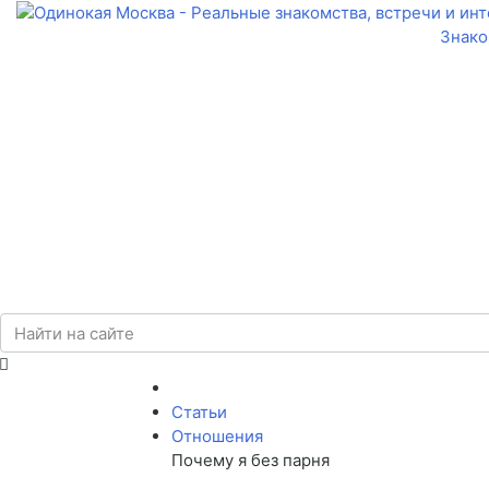
Знако
Статьи
Отношения
Почему я без парня