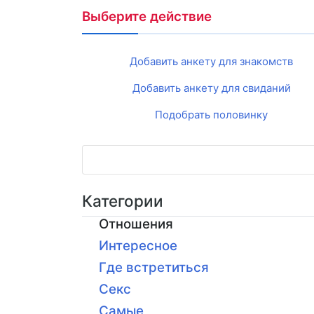
Выберите действие
Добавить анкету для знакомств
Добавить анкету для свиданий
Подобрать половинку
Категории
Отношения
Интересное
Где встретиться
Секс
Самые