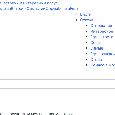
мства
Встречи
Симпатии
Форум
Места
Ещё
Блоги
Статьи
Отношения
Интересное
Где встрети
Секс
Самые
Где познако
Отдых
Сейчас в Мо
де - осуществи мечту во время отдыха