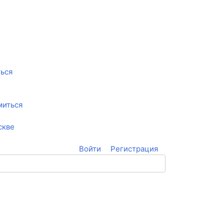
ться
миться
скве
Войти
Регистрация