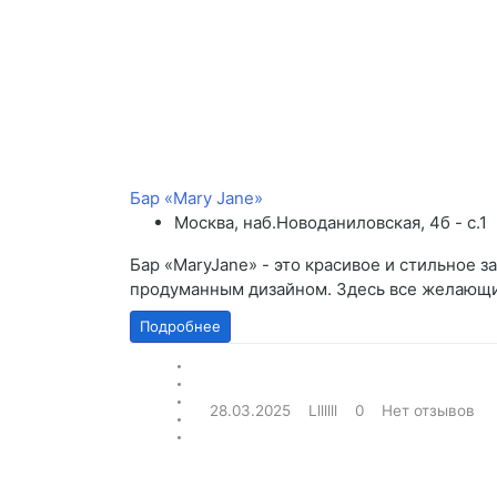
Бар «Mary Jane»
Москва, наб.Новоданиловская, 4б - с.1
Бар «MaryJane» - это красивое и стильное з
продуманным дизайном. Здесь все желающие
Подробнее
28.03.2025
Lllllll
0
Нет отзывов