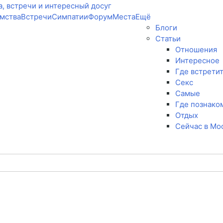
мства
Встречи
Симпатии
Форум
Места
Ещё
Блоги
Статьи
Отношения
Интересное
Где встрети
Секс
Самые
Где познако
Отдых
Сейчас в Мо