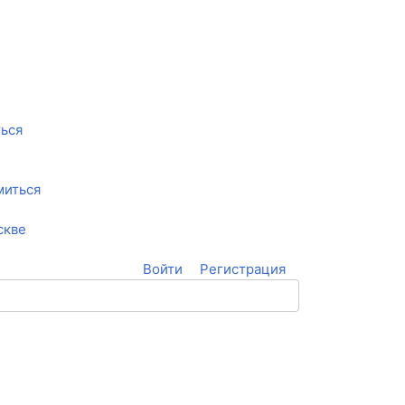
ться
миться
скве
Войти
Регистрация