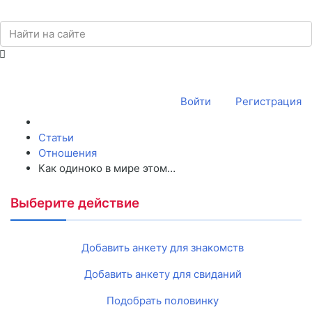
Войти
Регистрация
Статьи
Отношения
Как одиноко в мире этом…
Выберите действие
Добавить анкету для знакомств
Добавить анкету для свиданий
Подобрать половинку