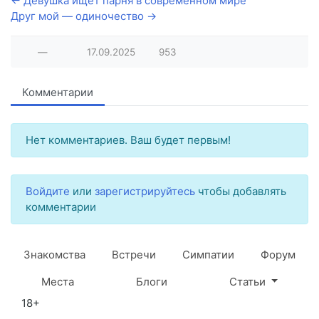
← Девушка ищет парня в современном мире
Друг мой — одиночество →
—
17.09.2025
953
Комментарии
Нет комментариев. Ваш будет первым!
Войдите
или
зарегистрируйтесь
чтобы добавлять
комментарии
Знакомства
Встречи
Симпатии
Форум
Места
Блоги
Статьи
18+