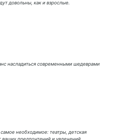
ут довольны, как и взрослые.
шанс насладиться современными шедеврами
 самое необходимое: театры, детская
т ваших предпочтений и увлечений.