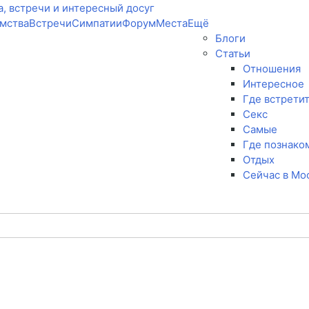
мства
Встречи
Симпатии
Форум
Места
Ещё
Блоги
Статьи
Отношения
Интересное
Где встрети
Секс
Самые
Где познако
Отдых
Сейчас в Мо