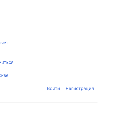
ться
миться
скве
Войти
Регистрация