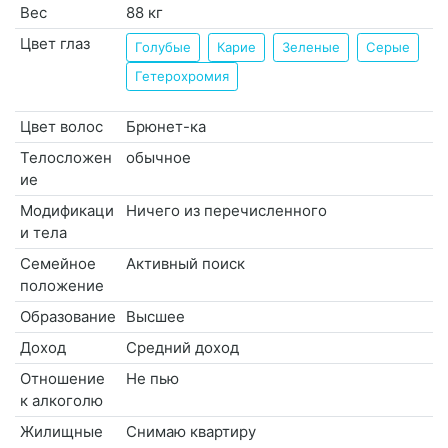
Вес
88 кг
Цвет глаз
Голубые
Карие
Зеленые
Серые
Гетерохромия
Цвет волос
Брюнет-ка
Телосложен
обычное
ие
Модификаци
Ничего из перечисленного
и тела
Семейное
Активный поиск
положение
Образование
Высшее
Доход
Средний доход
Отношение
Не пью
к алкоголю
Жилищные
Снимаю квартиру