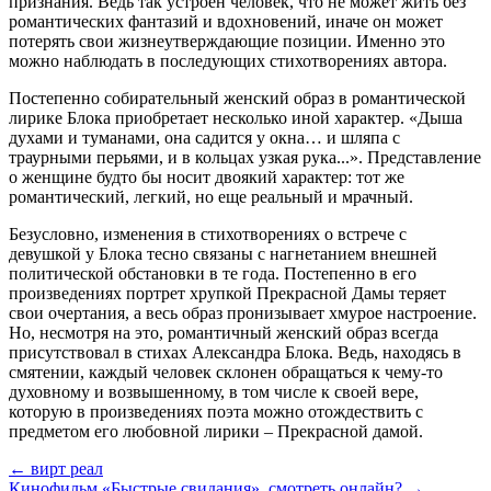
признания. Ведь так устроен человек, что не может жить без
романтических фантазий и вдохновений, иначе он может
потерять свои жизнеутверждающие позиции. Именно это
можно наблюдать в последующих стихотворениях автора.
Постепенно собирательный женский образ в романтической
лирике Блока приобретает несколько иной характер. «Дыша
духами и туманами, она садится у окна… и шляпа с
траурными перьями, и в кольцах узкая рука...». Представление
о женщине будто бы носит двоякий характер: тот же
романтический, легкий, но еще реальный и мрачный.
Безусловно, изменения в стихотворениях о встрече с
девушкой у Блока тесно связаны с нагнетанием внешней
политической обстановки в те года. Постепенно в его
произведениях портрет хрупкой Прекрасной Дамы теряет
свои очертания, а весь образ пронизывает хмурое настроение.
Но, несмотря на это, романтичный женский образ всегда
присутствовал в стихах Александра Блока. Ведь, находясь в
смятении, каждый человек склонен обращаться к чему-то
духовному и возвышенному, в том числе к своей вере,
которую в произведениях поэта можно отождествить с
предметом его любовной лирики – Прекрасной дамой.
← вирт реал
Кинофильм «Быстрые свидания», смотреть онлайн? →